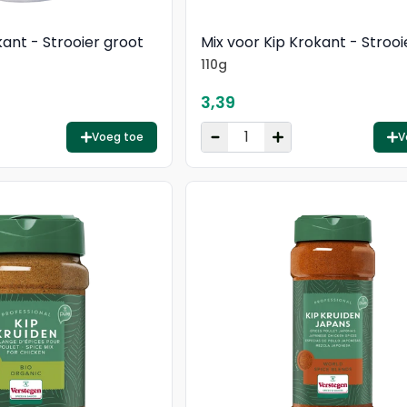
kant - Strooier groot
Mix voor Kip Krokant - Strooi
110g
3,39
Voeg toe
V