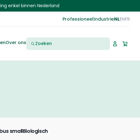
ring enkel binnen Nederland
NL
Professioneel
Industrie
EN
FR
Zoeken
ten
Over ons
ibus small
Biologisch