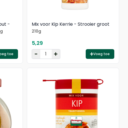
out -
Mix voor Kip Kerrie - Strooier groot
0g
210g
5,29
oeg toe
Voeg toe