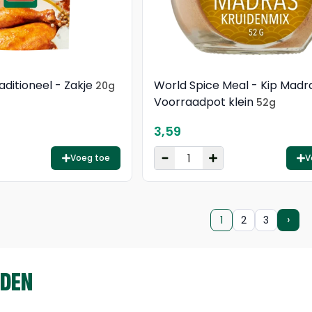
aditioneel - Zakje
World Spice Meal - Kip Madr
20g
Voorraadpot klein
52g
3,59
Voeg toe
V
›
1
2
3
IDEN