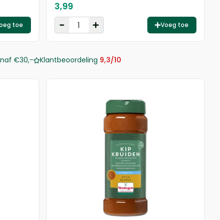
3,99
oeg toe
Voeg toe
naf €30,-
Klantbeoordeling
9,3/10