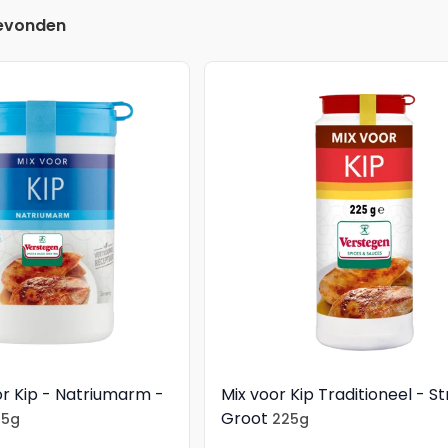
evonden
r Kip - Natriumarm -
Mix voor Kip Traditioneel - St
Groot
45g
225g