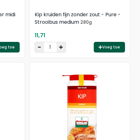
er midi
Kip kruiden fijn zonder zout - Pure -
Strooibus medium
280g
11,71
oeg toe
Voeg toe