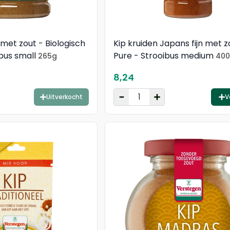
n met zout - Biologisch
Kip kruiden Japans fijn met z
ibus small
Pure - Strooibus medium
265g
40
8,24
Uitverkocht
V