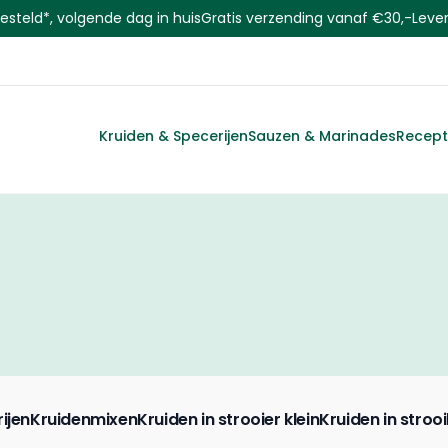
steld*, volgende dag in huis
Gratis verzending vanaf €30,-
Leve
Kruiden & Specerijen
Sauzen & Marinades
Recep
ijen
Kruidenmixen
Kruiden in strooier klein
Kruiden in stroo