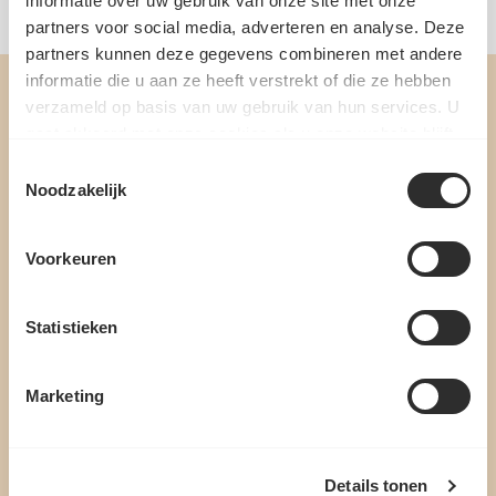
informatie over uw gebruik van onze site met onze
partners voor social media, adverteren en analyse. Deze
partners kunnen deze gegevens combineren met andere
informatie die u aan ze heeft verstrekt of die ze hebben
verzameld op basis van uw gebruik van hun services. U
gaat akkoord met onze cookies als u onze website blijft
gebruiken.
Toestemmingsselectie
Noodzakelijk
MELD JE AAN VOOR ONZE
Voorkeuren
NIEUWSBRIEF
ONTVANG DE BESTE AANBIEDINGEN, PERSOONLIJK
Statistieken
ADVIES EN 10% WELKOMSTKORTING
Marketing
Schrijf je in!
Details tonen