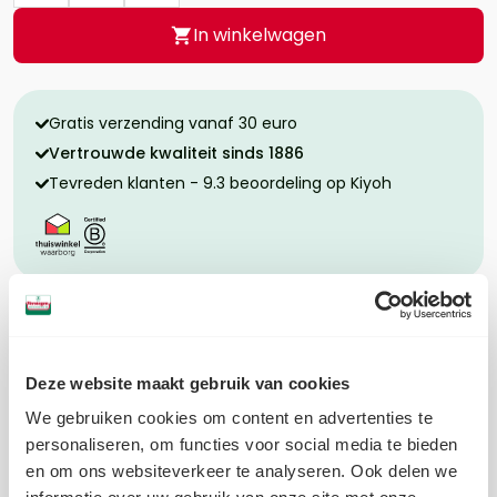
In winkelwagen
Gratis verzending vanaf 30 euro
Vertrouwde kwaliteit sinds 1886
Tevreden klanten - 9.3 beoordeling op Kiyoh
Bereidingswijze
Ingrediënten
Deze website maakt gebruik van cookies
Allergenen
We gebruiken cookies om content en advertenties te
Voedingswaarde per 100 gram
personaliseren, om functies voor social media te bieden
en om ons websiteverkeer te analyseren. Ook delen we
EAN: 8712200090065 | Artikelnummer: 991078943