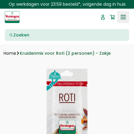
Skip to main content
Op werkdagen voor 23:59 besteld*, volgende dag in huis
Zoeken
Kruidenmix voor Roti (2 personen) - Zakje
Home