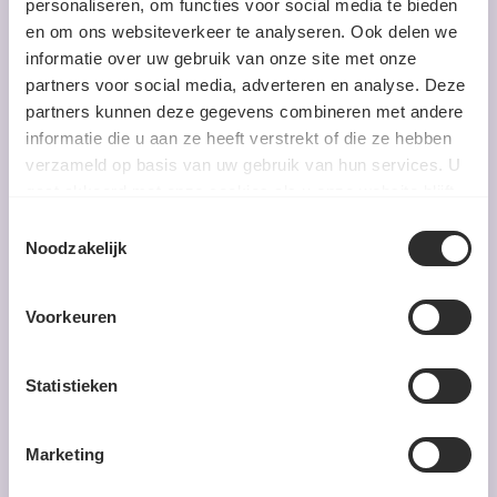
personaliseren, om functies voor social media te bieden
en om ons websiteverkeer te analyseren. Ook delen we
Snel een smaakvolle maaltijd met onze recepten én
informatie over uw gebruik van onze site met onze
kruiden.
partners voor social media, adverteren en analyse. Deze
partners kunnen deze gegevens combineren met andere
informatie die u aan ze heeft verstrekt of die ze hebben
verzameld op basis van uw gebruik van hun services. U
gaat akkoord met onze cookies als u onze website blijft
gebruiken.
Toestemmingsselectie
Noodzakelijk
Voorkeuren
Statistieken
Eenvoudig
0-20 min
GETOAST BROOD MET GEBAKKEN
Marketing
PADDENSTOELEN