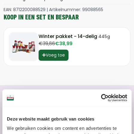
EAN: 8712200088529 | Artikelnummer: 99088565
KOOP IN EEN SET EN BESPAAR
Winter pakket - 14-delig
445g
€39,86
€38,99
Voeg toe
JE KUNT ER HEERLIJKE
Deze website maakt gebruik van cookies
We gebruiken cookies om content en advertenties te
GERECHTEN MEE MAKEN