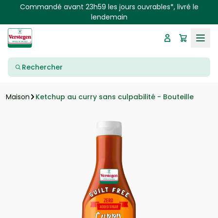
Skip to main content
Commandé avant 23h59 les jours ouvrables*, livré le
lendemain
Rechercher
Ketchup au curry sans culpabilité - Bouteille
Maison