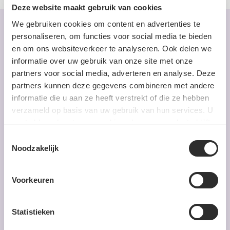
Deze website maakt gebruik van cookies
We gebruiken cookies om content en advertenties te
personaliseren, om functies voor social media te bieden
en om ons websiteverkeer te analyseren. Ook delen we
informatie over uw gebruik van onze site met onze
VOUS POUVEZ PRÉPARER DE
partners voor social media, adverteren en analyse. Deze
partners kunnen deze gegevens combineren met andere
DÉLICIEUX PLATS AVEC.
informatie die u aan ze heeft verstrekt of die ze hebben
verzameld op basis van uw gebruik van hun services. U
Préparez rapidement un délicieux repas grâce à nos
gaat akkoord met onze cookies als u onze website blijft
recettes et nos herbes aromatiques.
gebruiken.
Toestemmingsselectie
Noodzakelijk
Voorkeuren
Statistieken