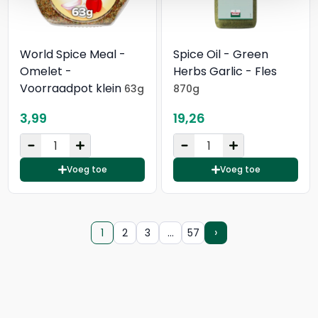
World Spice Meal -
Spice Oil - Green
Omelet -
Herbs Garlic - Fles
Voorraadpot klein
63g
870g
3,99
19,26
Voeg toe
Voeg toe
›
1
…
2
3
57