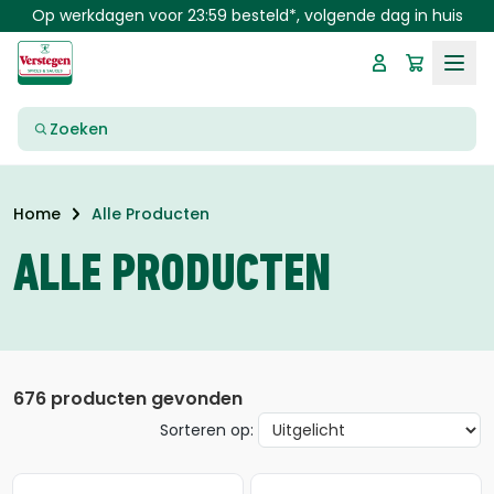
Skip to main content
Op werkdagen voor 23:59 besteld*, volgende dag in huis
Zoeken
Alle Producten
Home
ALLE PRODUCTEN
676 producten gevonden
Sorteren op: