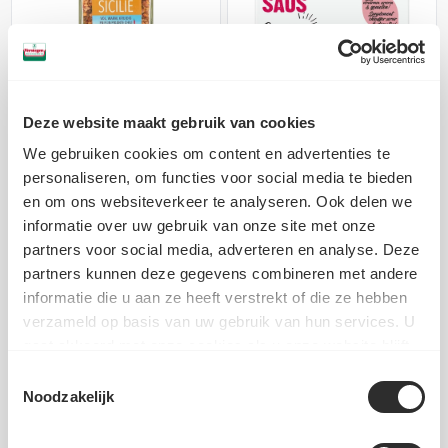
Deze website maakt gebruik van cookies
Italiaanse Kruidenmix
Iconische Pepersaus -
- Sicilië - Voorraadpot
Cupje
80g
We gebruiken cookies om content en advertenties te
115g
personaliseren, om functies voor social media te bieden
en om ons websiteverkeer te analyseren. Ook delen we
6,99
1,49
informatie over uw gebruik van onze site met onze
partners voor social media, adverteren en analyse. Deze
partners kunnen deze gegevens combineren met andere
Voeg toe
Voeg toe
informatie die u aan ze heeft verstrekt of die ze hebben
verzameld op basis van uw gebruik van hun services. U
gaat akkoord met onze cookies als u onze website blijft
gebruiken.
Toestemmingsselectie
Noodzakelijk