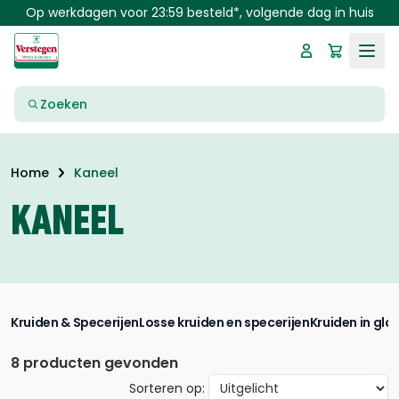
Skip to main content
Op werkdagen voor 23:59 besteld*, volgende dag in huis
Zoeken
Kaneel
Home
KANEEL
Kruiden & Specerijen
Losse kruiden en specerijen
Kruiden in gla
8 producten gevonden
Sorteren op: