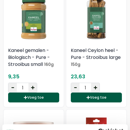
Kaneel gemalen -
Kaneel Ceylon heel -
Biologisch - Pure -
Pure - Strooibus large
Strooibus small
160g
150g
9,35
23,63
Voeg toe
Voeg toe