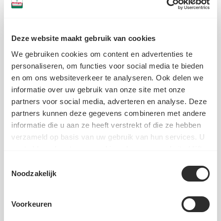
Deze website maakt gebruik van cookies
We gebruiken cookies om content en advertenties te
personaliseren, om functies voor social media te bieden
Kaneel - Beker -
Kaneel - Peg card
10g
en om ons websiteverkeer te analyseren. Ook delen we
Ambachtelijk Potje
informatie over uw gebruik van onze site met onze
45g
partners voor social media, adverteren en analyse. Deze
partners kunnen deze gegevens combineren met andere
4,19
2,99
informatie die u aan ze heeft verstrekt of die ze hebben
verzameld op basis van uw gebruik van hun services. U
gaat akkoord met onze cookies als u onze website blijft
Voeg toe
Voeg toe
gebruiken.
Toestemmingsselectie
Noodzakelijk
Voorkeuren
KANEEL