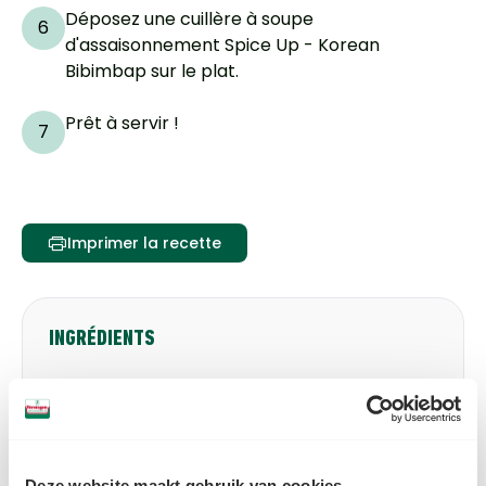
Déposez une cuillère à soupe
6
d'assaisonnement Spice Up - Korean
Bibimbap sur le plat.
Prêt à servir !
7
Imprimer la recette
INGRÉDIENTS
75 g rijst
75 g komkommer
50 g shiitake paddenstoelen
Deze website maakt gebruik van cookies