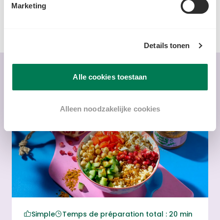
Marketing
Details tonen
VOUS AIMEREZ AUSSI
Alle cookies toestaan
Voir toutes les recettes
Alleen noodzakelijke cookies
Simple
Temps de préparation total : 20 min