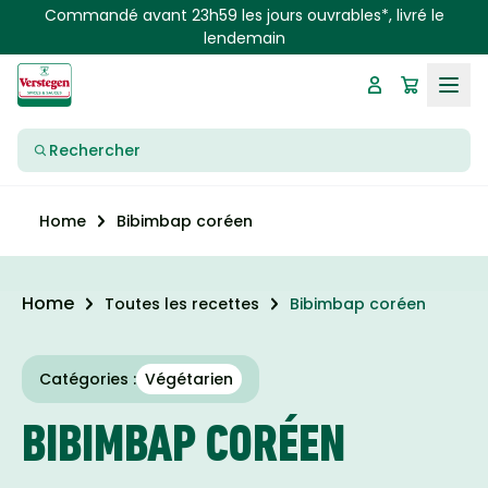
Skip to main content
Commandé avant 23h59 les jours ouvrables*, livré le
lendemain
Rechercher
Bibimbap coréen
Home
Home
Toutes les recettes
Bibimbap coréen
Catégories :
Végétarien
BIBIMBAP CORÉEN