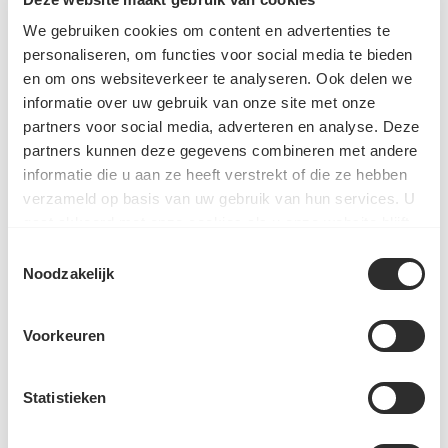
75 g kimchi
We gebruiken cookies om content en advertenties te
50 g wortel
personaliseren, om functies voor social media te bieden
½ roerbakolie
en om ons websiteverkeer te analyseren. Ook delen we
informatie over uw gebruik van onze site met onze
1 ei
partners voor social media, adverteren en analyse. Deze
1 el Spice Up – Korean Bimibap Bowl
partners kunnen deze gegevens combineren met andere
informatie die u aan ze heeft verstrekt of die ze hebben
verzameld op basis van uw gebruik van hun services. U
PRODUIT UTILISÉ DANS CETTE RECETTE
gaat akkoord met onze cookies als u onze website blijft
gebruiken.
Toestemmingsselectie
Noodzakelijk
Spice Up - Bol Bibimbap
Coréen - Potje
Voorkeuren
€3,19
Ajouter
Statistieken