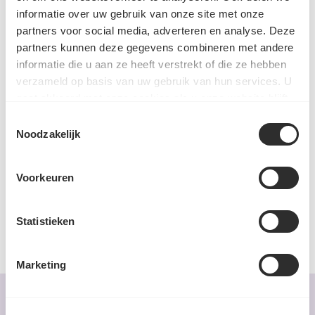
informatie over uw gebruik van onze site met onze
partners voor social media, adverteren en analyse. Deze
PRODUIT UTILISÉ DANS CETTE RECETTE
partners kunnen deze gegevens combineren met andere
informatie die u aan ze heeft verstrekt of die ze hebben
verzameld op basis van uw gebruik van hun services. U
Spice Up - Bol à Nachos
gaat akkoord met onze cookies als u onze website blijft
Mexicain - Potje
gebruiken.
Toestemmingsselectie
€3,19
Noodzakelijk
Ajouter
Voorkeuren
Statistieken
Marketing
VOUS AIMEREZ AUSSI