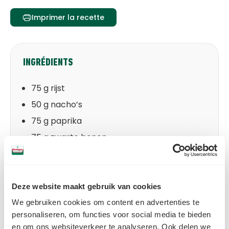
Imprimer la recette
INGRÉDIENTS
75 g rijst
50 g nacho’s
75 g paprika
75 g zwarte bonen
75 g mais
5 cherrytomaatjes
1 el Spice Up – Mexican Naco Bowl
Deze website maakt gebruik van cookies
Optioneel: serveer met salsa en
We gebruiken cookies om content en advertenties te
guacamole
personaliseren, om functies voor social media te bieden
en om ons websiteverkeer te analyseren. Ook delen we