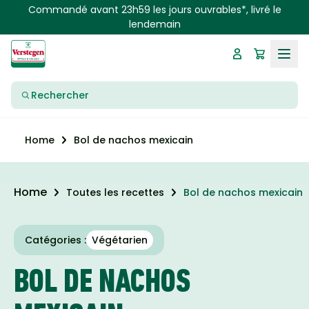
Skip to main content
Commandé avant 23h59 les jours ouvrables*, livré le
lendemain
Rechercher
Bol de nachos mexicain
Home
Home
Toutes les recettes
Bol de nachos mexicain
Catégories :
Végétarien
BOL DE NACHOS