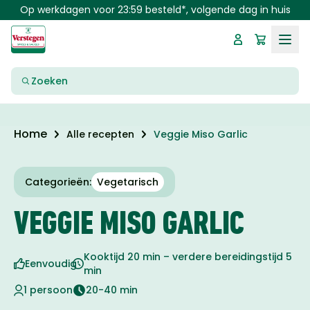
Skip to main content
Op werkdagen voor 23:59 besteld*, volgende dag in huis
Zoeken
Home
Alle recepten
Veggie Miso Garlic
Categorieën:
Vegetarisch
VEGGIE MISO GARLIC
Kooktijd 20 min – verdere bereidingstijd 5
Eenvoudig
min
1 persoon
20-40 min