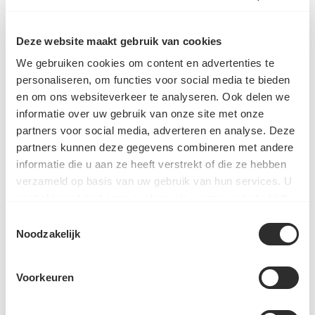
½ eetlepel olijfolie
1 el Spice Up – Miso Garlic Veggie
Deze website maakt gebruik van cookies
optioneel: 75 g rijst en 2 el eetlepel ketjap
We gebruiken cookies om content en advertenties te
personaliseren, om functies voor social media te bieden
en om ons websiteverkeer te analyseren. Ook delen we
PRODUCT GEBRUIKT IN DIT RECEPT
informatie over uw gebruik van onze site met onze
partners voor social media, adverteren en analyse. Deze
partners kunnen deze gegevens combineren met andere
Spice Up - Miso Garlic
informatie die u aan ze heeft verstrekt of die ze hebben
Veggie - Potje
verzameld op basis van uw gebruik van hun services. U
€3,19
gaat akkoord met onze cookies als u onze website blijft
gebruiken.
Toestemmingsselectie
Voeg toe
Noodzakelijk
Voorkeuren