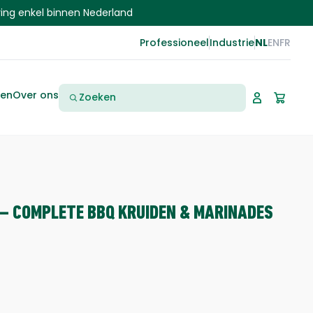
ring enkel binnen Nederland
NL
Professioneel
Industrie
EN
FR
Zoeken
ten
Over ons
 – COMPLETE BBQ KRUIDEN & MARINADES