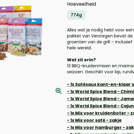
Hoeveelheid
774g
Alles wat je nodig hebt voor ee
pakket van Verstegen bevat de 
groenten van de grill – inclusi
hele wereld.
Wat zit erin?
13 BBQ-kruidenmixen en marina
seizoen. Geschikt voor kip, rund
- 1x Satésaus kant-en-klaar
- 1x World Spice Blend - Chim
- 1x World Spice Blend - Jama
- 1x World Spice Blend - Caju
- 1x Mix voor kruidenboter - z
- 1x Mix voor saté - zakje
- 1x Mix voor hamburger - zak