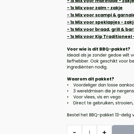
- 1x Mix voor marinade - zakj
- 1x Mix voor zalm - zakje
- 1x Mix voor scampi & garnal
- 1x Mix voor speklapjes - zak
- 1x Mix voor braad, grill & b
- 1x Mix voor Kip Traditioneel 
Voor wie is dit BBQ-pakket?
Ideaal als je zonder gedoe wilt
liefhebber. Ook geschikt voor be
ingrediënten nodig.
Waarom dit pakket?
• Voordeliger dan losse aanko
• 3 wereldmixen die je nergens
• Voor vlees, vis en vega
• Direct te gebruiken, strooien,
Bestel het BBQ-pakket 13-delig 
Aantal