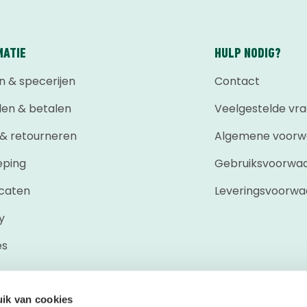
MATIE
HULP NODIG?
n & specerijen
Contact
len & betalen
Veelgestelde vr
 & retourneren
Algemene voorw
eping
Gebruiksvoorwa
icaten
Leveringsvoorw
y
es
ik van cookies