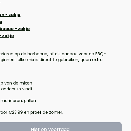
e
en - zakje
je
arbecue - zakje
- zakje
 variëren op de barbecue, of als cadeau voor de BBQ-
ginners: elke mix is direct te gebruiken, geen extra
op van de mixen
 anders zo vindt
 marineren, grillen
voor €23,99 en proef de zomer.
Niet op voorraad