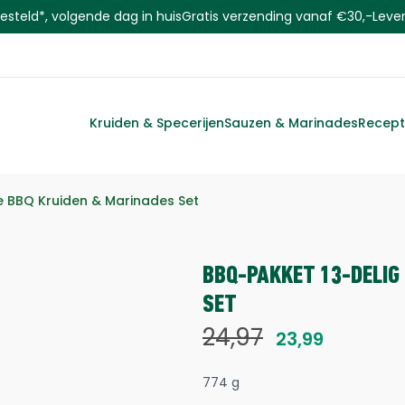
steld*, volgende dag in huis
Gratis verzending vanaf €30,-
Leve
Kruiden & Specerijen
Sauzen & Marinades
Recep
 BBQ Kruiden & Marinades Set
BBQ-PAKKET 13-DELIG
SET
24,97
23,99
774 g