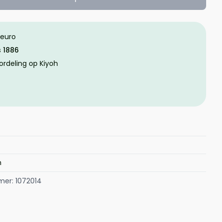
 euro
s 1886
ordeling op Kiyoh
m
mer: 1072014