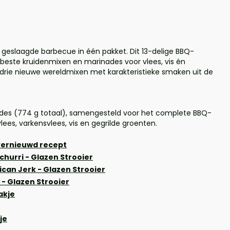
n geslaagde barbecue in één pakket. Dit 13-delige BBQ-
beste kruidenmixen en marinades voor vlees, vis én
ef drie nieuwe wereldmixen met karakteristieke smaken uit de
des (774 g totaal), samengesteld voor het complete BBQ-
vlees, varkensvlees, vis en gegrilde groenten.
 vernieuwd recept
ichurri - Glazen Strooier
ican Jerk - Glazen Strooier
n - Glazen Strooier
akje
je