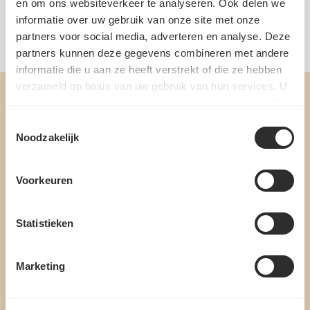
en om ons websiteverkeer te analyseren. Ook delen we
Nutrition per 100 grams
informatie over uw gebruik van onze site met onze
EAN: 8712200291387 | Artikelnummer: 291303
partners voor social media, adverteren en analyse. Deze
partners kunnen deze gegevens combineren met andere
informatie die u aan ze heeft verstrekt of die ze hebben
verzameld op basis van uw gebruik van hun services. U
gaat akkoord met onze cookies als u onze website blijft
gebruiken.
Toestemmingsselectie
Noodzakelijk
Voorkeuren
SIGN UP FOR OUR NEWSLETTER
Statistieken
RECEIVE THE BEST OFFERS, PERSONALIZED ADVICE, AND
A 10% WELCOME DISCOUNT
Marketing
Sign up!