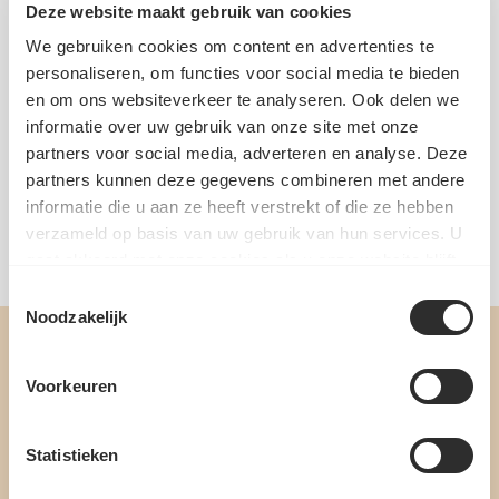
Deze website maakt gebruik van cookies
EAN: 8712200060587 | Artikelnummer: 99060565
We gebruiken cookies om content en advertenties te
KOOP IN EEN SET EN BESPAAR
personaliseren, om functies voor social media te bieden
en om ons websiteverkeer te analyseren. Ook delen we
Zoet Bakpakket - 7-delig
199g
informatie over uw gebruik van onze site met onze
€27,13
€26,99
partners voor social media, adverteren en analyse. Deze
partners kunnen deze gegevens combineren met andere
Voeg toe
informatie die u aan ze heeft verstrekt of die ze hebben
verzameld op basis van uw gebruik van hun services. U
gaat akkoord met onze cookies als u onze website blijft
gebruiken.
Toestemmingsselectie
Noodzakelijk
Voorkeuren
Statistieken
MELD JE AAN VOOR ONZE