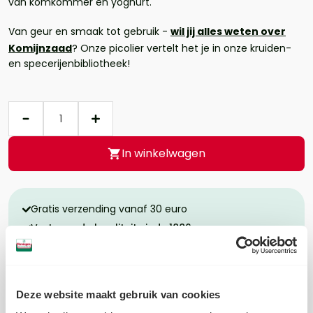
van komkommer en yoghurt.
Van geur en smaak tot gebruik -
wil jij alles weten over
Komijnzaad
? Onze picolier vertelt het je in onze kruiden-
en specerijenbibliotheek!
Aantal
In winkelwagen
Gratis verzending vanaf 30 euro
Vertrouwde kwaliteit sinds 1886
Tevreden klanten - 9.3 beoordeling op Kiyoh
Deze website maakt gebruik van cookies