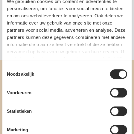
We gebruiken cookies om content en advertenties te
personaliseren, om functies voor social media te bieden
Ingrediënten
en om ons websiteverkeer te analyseren. Ook delen we
Allergenen
informatie over uw gebruik van onze site met onze
partners voor social media, adverteren en analyse. Deze
Voedingswaarde per 100 gram
partners kunnen deze gegevens combineren met andere
EAN: 8712200951069 | Artikelnummer: 99081665
informatie die u aan ze heeft verstrekt of die ze hebben
verzameld op basis van uw gebruik van hun services. U
gaat akkoord met onze cookies als u onze website blijft
gebruiken.
Toestemmingsselectie
Noodzakelijk
Voorkeuren
MELD JE AAN VOOR ONZE
Statistieken
NIEUWSBRIEF
Marketing
ONTVANG DE BESTE AANBIEDINGEN, PERSOONLIJK