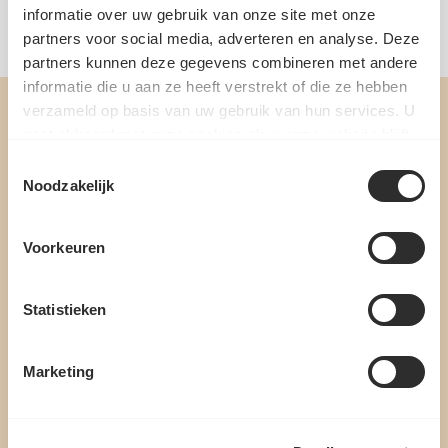
informatie over uw gebruik van onze site met onze
EAN: 8712200976642 | Artikelnummer: 99876042
partners voor social media, adverteren en analyse. Deze
partners kunnen deze gegevens combineren met andere
informatie die u aan ze heeft verstrekt of die ze hebben
verzameld op basis van uw gebruik van hun services. U
gaat akkoord met onze cookies als u onze website blijft
gebruiken.
Toestemmingsselectie
Noodzakelijk
MELD JE AAN VOOR ONZE
Voorkeuren
NIEUWSBRIEF
Statistieken
ONTVANG DE BESTE AANBIEDINGEN, PERSOONLIJK
ADVIES EN 10% WELKOMSTKORTING
Marketing
Schrijf je in!