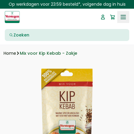
Skip to main content
Op werkdagen voor 23:59 besteld*, volgende dag in huis
Zoeken
Mix voor Kip Kebab - Zakje
Home