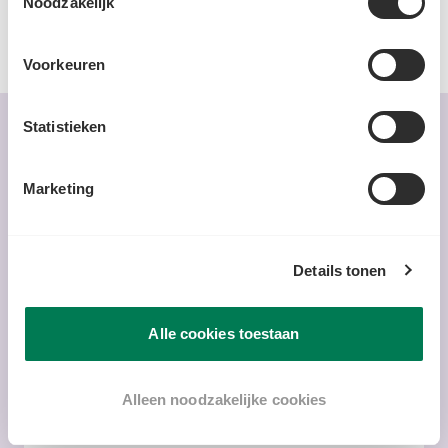
Noodzakelijk
Voorkeuren
Statistieken
VIND JE DIT OOK LEKKER?
Bekijk alle recepten
Marketing
Details tonen
Alle cookies toestaan
Alleen noodzakelijke cookies
Eenvoudig
20-40 min