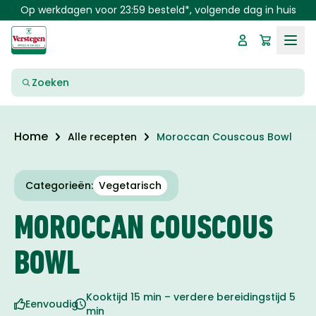
Skip to main content
Gratis verzending vanaf €30,-
Zoeken
Home
Alle recepten
Moroccan Couscous Bowl
Categorieën:
Vegetarisch
MOROCCAN COUSCOUS
BOWL
Kooktijd 15 min – verdere bereidingstijd 5
Eenvoudig
min