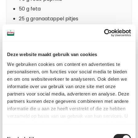
50 g feta
25 g granaatappel pitjes
1 citroen
1 el Spice Up – Morrocas Couscous Bowl
Deze website maakt gebruik van cookies
PRODUCT GEBRUIKT IN DIT RECEPT
We gebruiken cookies om content en advertenties te
personaliseren, om functies voor social media te bieden
en om ons websiteverkeer te analyseren. Ook delen we
Spice Up - Moroccan
informatie over uw gebruik van onze site met onze
Couscous Bowl - Potje
partners voor social media, adverteren en analyse. Deze
€3,19
partners kunnen deze gegevens combineren met andere
informatie die u aan ze heeft verstrekt of die ze hebben
Voeg toe
verzameld op basis van uw gebruik van hun services. U
gaat akkoord met onze cookies als u onze website blijft
gebruiken.
Toestemmingsselectie